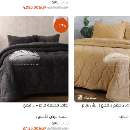
SKU:
6762
4.085,00
EGP
4.975,00
EGP
تحديد أحد الخيارات
-17%
لحاف قطيفة فاخر – 3 قطع
,
لحاف
الحفة
,
عرض الأسبوع
SKU:
6759
3.135,00
EGP
3.790,00
EGP