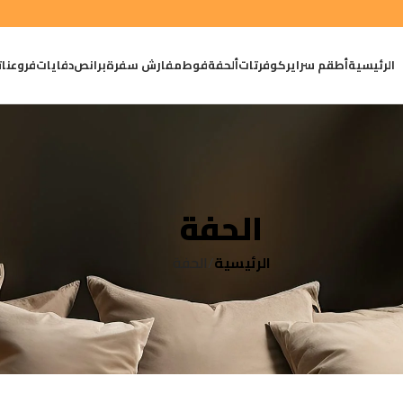
الرئيسية
أطقم سراير
كوفرتات
ألحفة
فوط
مفارش سفرة
برانص
دفايات
فروعنا
ت
الحفة
الرئيسية
الحفة