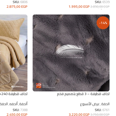
SKU:
6806
SKU:
6539
2.875,00
EGP
1.995,00
EGP
2.890,00
EGP
تحديد أحد الخيارات
تحديد أحد الخيارات
-14%
لحاف قطيفة – 3 قطع بتصميم فخم
لحاف قطيفة 240×260 طقم 3 قطع | ريش نعام
الحفة
,
عرض الأسبوع
ألحفة
,
ألحفه
,
الحفة
SKU:
7388
SKU:
6761
2.450,00
EGP
3.220,00
EGP
3.750,00
EGP