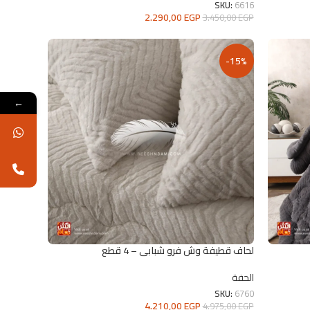
SKU:
6616
2.290,00
EGP
3.450,00
EGP
تحديد أحد الخيارات
-15%
←
لحاف قطيفة وش فرو شبابي – 4 قطع
الحفة
SKU:
6760
4.210,00
EGP
4.975,00
EGP