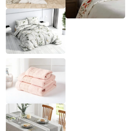
كوفرتات
أطقم سراير
ألحفة
فوط