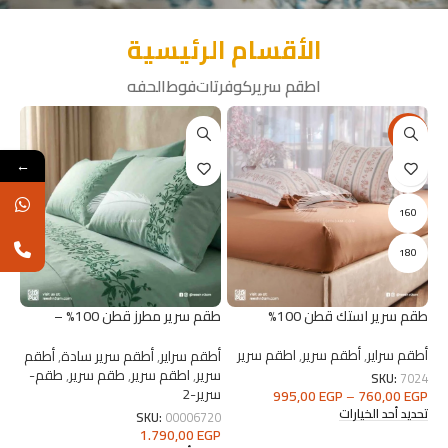
الأقسام الرئيسية
اطقم سرير
كوفرتات
فوط
الحفه
-15%
←
120
160
180
طقم سرير استك قطن 100%
طقم سرير مطرز قطن 100% –
مقاس 240×260 | ريش نعام
أطقم سراير
,
أطقم سرير
,
اطقم سرير
أطقم سراير
,
أطقم سرير سادة
,
أطقم
سرير
,
اطقم سرير
,
طقم سرير
,
طقم-
SKU:
7024
سرير-2
995,00
EGP
–
760,00
EGP
تحديد أحد الخيارات
SKU:
00006720
1.790,00
EGP