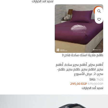
تحديد أحد الخيارات
-49%
طقم ملاية استك سادة فاخر 3
قطع – ريش نعام 120 سم
أطقم سراير
,
أطقم سرير سادة
,
أطقم
سرير
,
اطقم سرير
,
طقم سرير
,
طقم-
سرير-2
,
عرض الأسبوع
SKU:
7426
295,00
EGP
575,00
EGP
تحديد أحد الخيارات