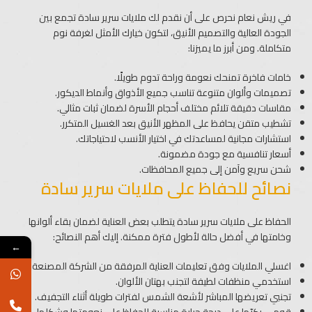
في ريش نعام نحرص على أن نقدم لك ملايات سرير سادة ​تجمع بين
الجودة العالية والتصميم الأنيق، لتكون خيارك الأمثل لغرفة نوم
متكاملة. ومن أبرز ما يميزنا:
خامات فاخرة تمنحك نعومة وراحة تدوم طويلًا.
تصميمات وألوان متنوعة تناسب جميع الأذواق وأنماط الديكور.
مقاسات دقيقة تلائم مختلف أحجام الأسرة لضمان ثبات مثالي.
تشطيب متقن يحافظ على المظهر الأنيق بعد الغسيل المتكرر.
استشارات مجانية لمساعدتك في اختيار الأنسب لاحتياجاتك.
أسعار تنافسية مع جودة مضمونة.
شحن سريع وآمن إلى جميع المحافظات.
نصائح للحفاظ على ملايات سرير سادة​
الحفاظ على ملايات سرير سادة​ يتطلب بعض العناية لضمان بقاء ألوانها
وخامتها في أفضل حالة لأطول فترة ممكنة. إليك أهم النصائح:
←
اغسلي الملايات وفق تعليمات العناية المرفقة من الشركة المصنعة.
استخدمي منظفات لطيفة لتجنب بهتان الألوان.
تجنبي تعريضها المباشر لأشعة الشمس لفترات طويلة أثناء التجفيف.