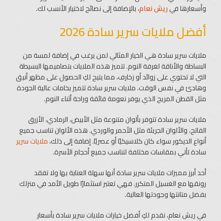
وأسعارها في
ريش نعام
، بالإضافة إلى نصائح لاختيار الأنسب لك.
أفضل ملايات سرير سادة 2026
ملايات سرير سادة هي الخيار المثالي لمن يرغب في إضافة لمسة من
البساطة والأناقة لغرفة النوم. تتميز هذه الملايات بتصاميمها البسيطة
التي لا تحتوي على زوائد أو زخارف، مما يتيح لكِ الحصول على مظهر أنيق
وهادئ في نفس الوقت. ملايات سرير سادة تتميز بخامات عالية الجودة
مثل القطن المريح الذي يوفر نعومة فائقة وراحة أثناء النوم.
ملايات سرير سادة تتوفر بألوان متنوعة مثل الأبيض، الرمادي، الأزرق
الفاتح، والألوان الجريئة مثل الأحمر والوردي. هذه الألوان تناسب جميع
أنواع الديكور سواء كان كلاسيكيًا أو عصريًا. إضافة إلى ذلك،
ملايات سرير
سادة تأتي بمقاسات مختلفة لتناسب جميع أحجام الأسرة.
أحد أبرز مميزات ملايات سرير سادة أنها سهلة العناية بها ولا تفقد
رونقها مع الغسيل المتكرر. فهي تعتبر استثمارًا طويل الأمد في منزلك
بفضل متانتها وجودتها العالية.
في ريش نعام، نقدم لكِ أفضل خيارات ملايات سرير سادة بأسعار