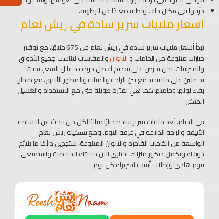
قومي بكيّها على درجة حرارة مناسبة للحفاظ على نعومتها وشكلها.
خزّنيها في مكان جاف ونظيف بعيدًا عن الرطوبة.
اسعار ملايات سرير سادة​ في ريش نعام
تبدأ أسعار ملايات سرير سادة​ في ريش نعام من 675 جنيهًا، مع توفير
خيارات متنوعة من الخامات و
الألوان
والمقاسات لتناسب جميع الأذواق
والميزانيات. نحن نحرص على تقديم أفضل جودة مقابل السعر، بحيث
تحصلين على ملاية تجمع بين الراحة والمتانة والمظهر الأنيق، مع ضمان
بقاء لونها وخامتها كما هي لفترة طويلة حتى مع الاستخدام والغسيل
المتكرر.
في الختام، تُعد ملايات سرير سادة​ خيارًا مثاليًا لكل من يبحث عن البساطة
الأنيقة والراحة الدائمة في غرفة النوم. ومع تشكيلة ريش نعام
الواسعة من الخامات الفاخرة والألوان المتنوعة، ستجدين دائمًا ما يلائم
ذوقك ويكمل ديكور منزلك. اختاري الآن ملايتك المفضلة واستمتعي
بنوم هادئ وإطلالة أنيقة لسريرك كل يوم