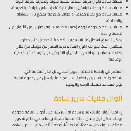
ملايات سادة بألوان جريئة: تضيف لمسة حيوية وعصرية لغرفة النوم.
ملايات سادة بدرجات الباستيل: مثالية لإضفاء إحساس بالراحة والنعومة.
ملايات سادة مع تطريز خفيف أو حواف مزخرفة: تجمع بين البساطة
والفخامة.
ملايات سادة مزدوجة الوجه (Double Face): توفر خيارين من الألوان في
قطعة واحدة.
يمكن تنسيق اشكال ملايات سرير سادة​​ معًا للحصول على مظهر
متكامل، حيث يتيح لك اللون السادة حرية التعبير عن ذوقك من خلال
إضافة لمسات بسيطة من الألوان أو النقوش على الوسائد أو الأغطية
الإضافية.
استثمر في راحتك! لا تكتفِ بالنوم العادي، بل اختر الفخامة التي
تستحقها. ملايات ريش نعام ليست مجرد ملايات، بل هي دعوة لتجربة
نوم استثنائية تمنحك الراحة والهدوء
ألوان ملايات سرير سادة​
إن اختيار ألوان ملايات سرير سادة​ له تأثير كبير على أجواء الغرفة وجودة
نومك. فكل لون يحمل دلالة نفسية معينة ويساعد في خلق شعور
مختلف، سواء كان هدوءًا، أو انتعاشًا، أو دفئًا. ألوان ملايات سرير سادة​