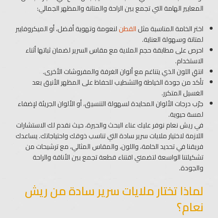
المعايير الهامة التي تجمع بين الراحة والمتانة والمظهر الجمالي:
اختر الخامة المناسبة مثل
القطن
لنعومة وتهوية أفضل، أو الميكروفايبر
لمتانة وسهولة العناية.
احرص على مطابقة حجم الملاية مع مقاس السرير لضمان ثباتها أثناء
الاستخدام.
انتقِ اللون الذي يتناغم مع ألوان الغرفة والمفروشات الأخرى.
تأكد من جودة الخياطة والتشطيب للحفاظ على المظهر الأنيق بعد
الغسيل المتكرر.
جرّب درجات الألوان المحايدة لسهولة التنسيق، أو الألوان الجريئة لإضفاء
لمسة حيوية.
في ريش نعام نوفر عليك عناء البحث والحيرة، حيث نقدم لك الاستشارات
اللازمة لاختيار ملايات سرير سادة​ التي تناسب ذوقك واحتياجاتك. يساعدك
فريقنا في تحديد الخامة، واللون، والمقاس المثالي، مع ترشيحات من
تشكيلتنا الواسعة لتضمني اقتناء قطعة تجمع بين الأناقة والراحة
والجودة.
لماذا تختار ملايات سرير سادة​ من ريش
نعام؟