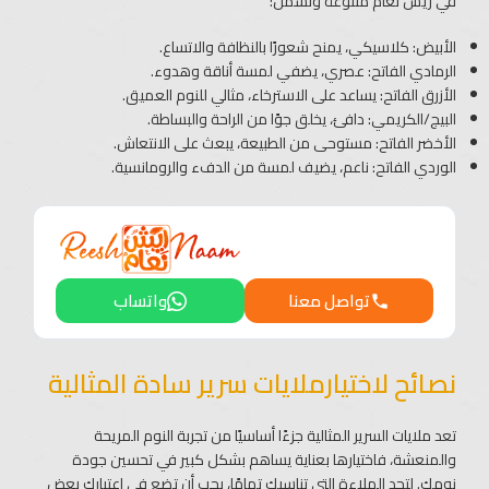
في ريش نعام متنوعة وتشمل:
الأبيض: كلاسيكي، يمنح شعورًا بالنظافة والاتساع.
الرمادي الفاتح: عصري، يضفي لمسة أناقة وهدوء.
الأزرق الفاتح: يساعد على الاسترخاء، مثالي للنوم العميق.
البيج/الكريمي: دافئ، يخلق جوًا من الراحة والبساطة.
الأخضر الفاتح: مستوحى من الطبيعة، يبعث على الانتعاش.
الوردي الفاتح: ناعم، يضيف لمسة من الدفء والرومانسية.
تواصل معنا
واتساب
نصائح لاختيارملايات سرير سادة​ المثالية
تعد ملايات السرير المثالية جزءًا أساسيًا من تجربة النوم المريحة
والمنعشة، فاختيارها بعناية يساهم بشكل كبير في تحسين جودة
نومك. لتجد الملاءة التي تناسبك تمامًا، يجب أن تضع في اعتبارك بعض