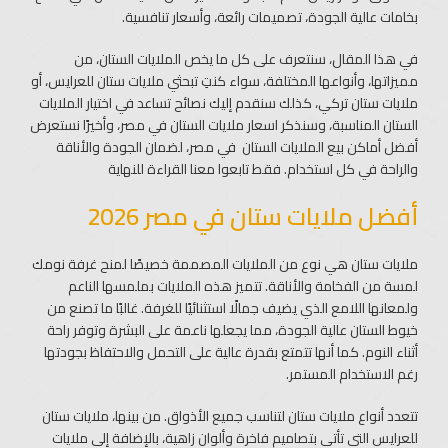
بخامات عالية الجودة، تصميمات رائعة، وأسعار تنافسية.
في هذا المقال، سنتعرف على كل ما يخص الملايات الستان، من
مميزاتها، وأنواعها المختلفة، سواء كنتِ تبحثي ملايات ستان للعرايس، أو
ملايات ستان تركي، كذلك سنقدم إليك نصائح تساعد في اختيار الملايات
الستان المناسبة، وسنذكر اسعار ملايات الستان في مصر، وأخيرًا نستعرض
أفضل أماكن بيع الملايات الستان في مصر، لضمان الجودة والأناقة
والراحة في كل استخدام. فقط تابعوا معنا القراءة للنهاية
أفضل ملايات ستان في مصر 2026
ملايات ستان هي نوع من الملايات المصممة خصيصًا لمنح غرفة نومك
لمسة من الفخامة والأناقة. تتميز هذه الملايات بملمسها الناعم
ولمعانها اللامع الذي يضيف جمالًا استثنائيًا للغرفة. غالبًا ما تصنع من
خيوط الستان عالية الجودة، مما يجعلها ناعمة على البشرة وتوفر راحة
أثناء النوم. كما أنها تتمتع بقدرة عالية على التحمل والاحتفاظ بجودتها
رغم الاستخدام المستمر.
تتعدد أنواع ملايات ستان لتناسب جميع الأذواق. من بينها، ملايات ستان
للعرايس التي تأتي بتصاميم فاخرة وألوان زاهية، بالإضافة إلى ملايات