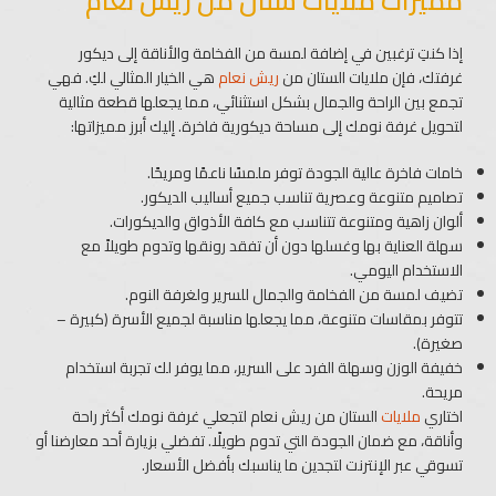
مميزات ملايات ستان من ريش نعام
إذا كنتِ ترغبين في إضافة لمسة من الفخامة والأناقة إلى ديكور
غرفتك، فإن ملايات الستان من
ريش نعام
هي الخيار المثالي لكِ. فهي
تجمع بين الراحة والجمال بشكل استثنائي، مما يجعلها قطعة مثالية
لتحويل غرفة نومك إلى مساحة ديكورية فاخرة. إليك أبرز مميزاتها:
خامات فاخرة عالية الجودة توفر ملمسًا ناعمًا ومريحًا.
تصاميم متنوعة وعصرية تناسب جميع أساليب الديكور.
ألوان زاهية ومتنوعة تتناسب مع كافة الأذواق والديكورات.
سهلة العناية بها وغسلها دون أن تفقد رونقها وتدوم طويلاً مع
الاستخدام اليومي.
تضيف لمسة من الفخامة والجمال للسرير ولغرفة النوم.
تتوفر بمقاسات متنوعة، مما يجعلها مناسبة لجميع الأسرة (كبيرة –
صغيرة).
خفيفة الوزن وسهلة الفرد على السرير، مما يوفر لك تجربة استخدام
مريحة.
اختاري
ملايات
الستان من ريش نعام لتجعلي غرفة نومك أكثر راحة
وأناقة، مع ضمان الجودة التي تدوم طويلًا. تفضلي بزيارة أحد معارضنا أو
تسوقي عبر الإنترنت لتجدين ما يناسبك بأفضل الأسعار.