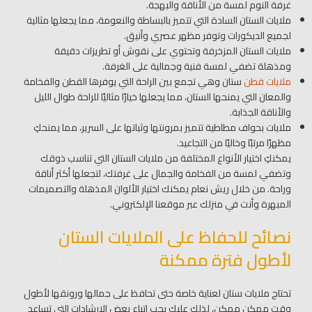
غرفة النوم لمسة من الأناقة والبهجة.
ملايات الستان السادة التي تتميز بالبساطة والنعومة، مما يجعلها مثالية
لجميع الديكورات وتوفر مظهر عصري وأنيق.
ملايات الستان المزخرفة وتحتوي على نقوش أو تطريزات دقيقة
ومذهلة تضفي لمسة فنية وجمالية على الغرفة.
ملايات قطن
ستان وهي تجمع بين الراحة التي يوفرها القطن والفخامة
والمعان التي يمنحها الستان، مما يجعلها خيارًا مثاليًا للراحة طوال الليل
والأناقة الجذابة.
ملايات بحواف مطاطية تتميز بمرونتها وثباتها على السرير، مما يمنحكِ
مظهرًا مرتبًا وخاليًا من التجاعيد.
يمكنكِ اختيار الأنواع المختلفة من ملايات الستان التي تناسب ذوقك
وتضفي لمسة من الفخامة والجمال على غرفتك، لتجعلها أكثر أناقة
وراحة. من خلال ريش نعام يمكنك اختيار الألوان المذهلة والتصميمات
المبهرة وأنت في منزلك عبر موقعنا الإلكتروني.
نصائح للحفاظ على الملايات الستان
لأطول فترة ممكنة
تحتاج ملايات ستان لعناية خاصة حتى تحافظ على جمالها ورونقها لأطول
وقت ممكن ممكن، لذلك عليك يجب اتباع بعض الإرشادات التي تساعد