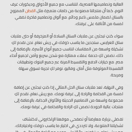
العالية وتصاميمها العصرية، لتتناسب مع جميع الأذواق وديكورات غرف
النوم، كما أن منتجاتنا مصنوعة من خامات متميزة مثل
القطن
الممزوج
بالستان لضمان ملمس ناعم ودائم، مع ألوان وتصاميم فاخرة تضفي
لمسة من الأناقة على غرفتك.
سواء كنتِ تبحثين عن ملايات الستان السادة أو المزخرفة أو حتى ملايات
ستان للعرايس، ستجدين ما يناسب ذوقك في ريش نعام. نحن نقدم لكِ
تشكيلة واسعة من المقاسات لتناسب جميع أنواع الأسرة. بالإضافة إلى
ذلك، نضمن لكِ خدمة عملاء ممتازة مع شحن سريع وآمن لجميع أنحاء
مصر. مع خيارات الدفع والتقسيط المرنة عبر جميع البنوك وتطبيقات
التقسيط الموثوقة مثل أمان، وفاليو، نوفر لكِ تجربة تسوق سهلة
ومريحة.
وفي النهاية، تعد ملايات ستان الحل المثالي إذا كنتِ تبحثين عن إضافة
لمسة من الفخامة والراحة إلى غرفة نومك. مع ريش نعام، نقدم لكِ
مجموعة واسعة من التصاميم الحديثة والألوان الجذابة، بالإضافة إلى
منتجات عالية الجودة تضمن لكِ الراحة والفخامة في غرفة نومك.
تفضلي بزيارة معارضنا أو تصفحي موقعنا الإلكتروني لاكتشاف
تشكيلتنا المتنوعة، ولا تترددي في اختيار ما يناسب ذوقك واحتياجاتك.