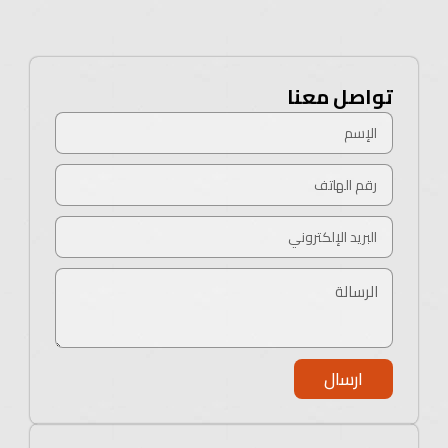
عالية ومظهر أنيق يدوم.
تتميز الملايات الساتان بملمسها الحريري الناعم، ولمعانها
الأنيق، وبرودتها المريحة على البشرة، مما يمنحك نومًا
هادئًا وإحساسًا بالفخامة.
تواصل معنا
ارسال