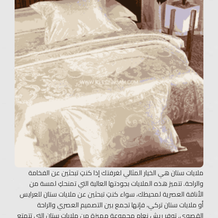
ملايات ستان هي الخيار المثالي لغرفتك إذا كنتِ تبحثين عن الفخامة
والراحة. تتميز هذه الملايات بجودتها العالية التي تمنحكِ لمسة من
الأناقة العصرية لمحيطك، سواء كنتِ تبحثين عن ملايات ستان للعرايس
أو ملايات ستان تركي، فإنها تجمع بين التصميم العصري والراحة
القصوى. توفر ريش نعام مجموعة مميزة من ملايات ستان التي تتمتع