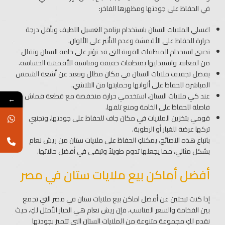
في الحفاظ على جودتها ومظهرها الفاخر:
اغسلي الملايات الستان باستخدام برنامج الغسيل اللطيف وبأقل درجة
حرارة للحفاظ على الأقمشة وعدم التأثير على الألوان.
تجنبي استخدام المنظفات القوية التي قد تؤثر على خامة الستان وتقلل
من لمعانه، واستبدليها بمنظفات خفيفة ومناسبة للأقمشة الحساسة.
يفضل تجفيف ملايات الستان في مكان مظلل وبعيد عن أشعة الشمس
المباشرة للحفاظ على ألوانها وحمايتها من التلاشي.
عند كي ملايات الستان، استخدمي حرارة منخفضة مع قطعة قماش
←
فاصلة للحفاظ على الخامة ومنع تلفها.
قومي بتخزين الملايات في مكان جاف للحفاظ على جودتها، وتجنبي
تركها عرضة للغبار أو الرطوبة.
باتباع هذه النصائح، يمكنكِ الحفاظ على ملايات ستان من ريش نعام
بشكل مثالي، مما يجعلها تدوم طويلاً وتبقى في أفضل حالاتها.
أفضل أماكن بيع ملايات ستان في مصر
إذا كنت تبحثين عن أفضل اماكن بيع ملايات ستان في مصر التي تجمع
بين الفخامة والسعر المناسب، فإن ريش نعام هي الخيار الأمثل لكِ، حيث
نقدم لكِ مجموعة متنوعة من الملايات الستان التي تتميز بجودتها