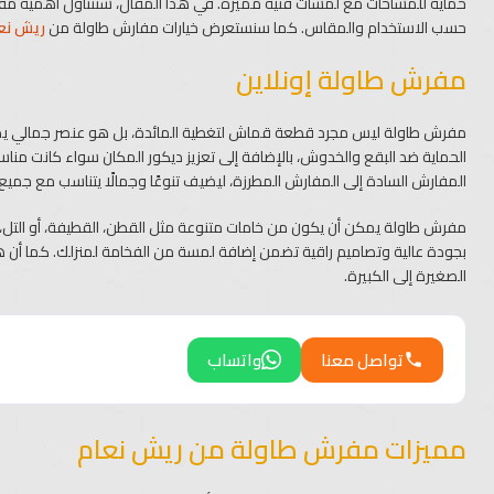
حماية للمساحات مع لمسات فنية مميزة. في هذا المقال، سنتناول أهمية مفرش 
حسب الاستخدام والمقاس. كما سنستعرض خيارات مفارش طاولة من
ريش نع
مفرش طاولة إونلاين
مفرش طاولة ليس مجرد قطعة قماش لتغطية المائدة، بل هو عنصر جمالي يضيف
الحماية ضد البقع والخدوش، بالإضافة إلى تعزيز ديكور المكان سواء كانت من
المفارش السادة إلى المفارش المطرزة، ليضيف تنوعًا وجمالًا يتناسب مع جميع 
مفرش طاولة يمكن أن يكون من خامات متنوعة مثل القطن، القطيفة، أو التل، و
بجودة عالية وتصاميم راقية تضمن إضافة لمسة من الفخامة لمنزلك. كما أن
الصغيرة إلى الكبيرة.
تواصل معنا
واتساب
مميزات مفرش طاولة من ريش نعام