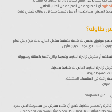
دًا للحفاظ على نسيج مفرش ترابيزة الانتريه أو السفرة.
لمطرزة
أو المصنوعة من القطيفة من الجانب الخلفي.
دة المصنع، مما يضمن أن يظل قطعة فنية تزين منزلك لأطول فترة
ش طاولة؟
 مصدر موثوق يضمن لكِ قيمة حقيقية مقابل المال، لذلك فإن ريش نعام
الأسباب التي تجعلنا خياركِ الأول:
 أو مفرش ترابيزة الانتريه وغيرها، والتي تتميز بالمتانة وسهولة
ش ترابيزة الانتريه الخاص بكِ قطعة مميزة.
ارات تقسيط مريحة.
دية راقية في المناسبات المختلفة.
منزلكِ.
 لا تقبل المساومة.
فاخرة وتصاميم مبتكرة، يتضح أن اقتناء مفرش من مجموعتنا ليس مجرد
اسبة خاصة لتتألقي، بل اجعلي كل يوم مميزًا بلمسة من الفخامة في