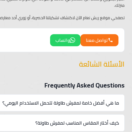
منزلك.
تصفحي موقع ريش نعام الآن لاكتشاف تشكيلتنا الحصرية، أو زوري أحد معارضنا 
تواصل معنا
واتساب
الأسئلة الشائعة
Frequently Asked Questions
ما هي أفضل خامة لمفرش طاولة تتحمل الاستخدام اليومي؟
أفضل الخامات هي التل والقطن، حيث تتميز هذه الأقمشة بالمتانة ا
كيف أختار المقاس المناسب لمفرش طاولة؟
مفرش طاولة أنيقًا مع الاستخدام المتكرر.