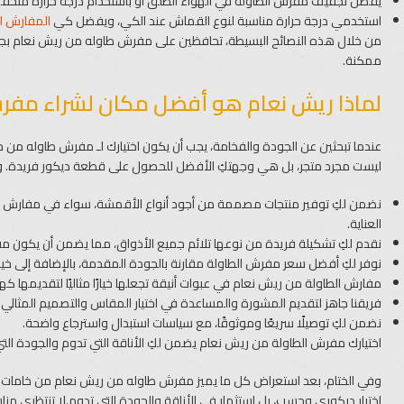
يفضل تجفيف مفرش الطاولة في الهواء الطلق أو باستخدام درجة حرارة منخفضة ج
استخدمي درجة حرارة مناسبة لنوع القماش عند الكي، ويفضل كي
المفارش ا
من خلال هذه النصائح البسيطة، تحافظين على مفرش طاوله من ريش نعام بجو
ممكنة.
لماذا ريش نعام هو أفضل مكان لشراء مفر
عندما تبحثين عن الجودة والفخامة، يجب أن يكون اختيارك لـ مفرش طاوله من
ليست مجرد متجر، بل هي وجهتكِ الأفضل للحصول على قطعة ديكور فريدة. وإليكِ 
نضمن لكِ توفير منتجات مصممة من أجود أنواع الأقمشة، سواء في مفارش قطيفه
العناية.
نقدم لكِ تشكيلة فريدة من نوعها تلائم جميع الأذواق، مما يضمن أن يكون مفر
نوفر لكِ أفضل سعر مفرش الطاولة مقارنة بالجودة المقدمة، بالإضافة إلى خي
مفارش الطاولة من ريش نعام في عبوات أنيقة تجعلها خيارًا مثاليًا لتقديمها كه
فريقنا جاهز لتقديم المشورة والمساعدة في اختيار المقاس والتصميم المثالي ل
نضمن لكِ توصيلًا سريعًا وموثوقًا، مع سياسات استبدال واسترجاع واضحة.
اختيارك مفرش الطاولة من ريش نعام يضمن لكِ الأناقة التي تدوم والجودة التي
وفي الختام، بعد استعراض كل ما يميز مفرش طاوله من ريش نعام من خامات 
اختيار ديكوري وحسب، بل استثمار في الأناقة والجودة التي تدوم.لا تنتظري من