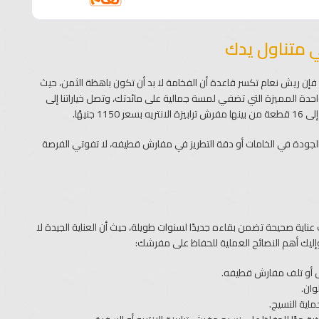
 متناول يدك
فإن ريش نعام تكسر قاعدة أن الفخامة لا بد أن تكون باهظة الثمن، حيث
يهًا فقط للمفارش القطعة الواحدة المميزة التي تضفي لمسة جمالية على مائدتك، وتصل خياراتنا إلى
الانتريه بسعر 1150 جنيهًا.
لجودة في الخامات أو دقة التطريز في مفارش قطيفه، لا تفوتي الفرصة
اية صحيحة تضمن بقاءه جديدًا لسنوات طويلة، حيث أن العناية الجيدة لا
وإليك أهم النصائح العملية للحفاظ على مفرشك:
ش أو تلف مفارش قطيفه.
وان.
اية النسيج.