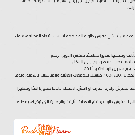
ريز فاخر يلفت الأنظار، ستجدين في ريش نعام ما يناسب ذوقك تمامًا،
زلك.
تنوعة من أشكال مفرش طاوله المصممة لتناسب الأبعاد المختلفة، سواء
ة بأناقة ويمنحها مظهرًا متناسقًا يعكس الذوق الرفيع.
يف لمسة من الدفء والرقي إلى المكان.
م، يجمع بين البساطة والأناقة.
مفرش الطاولة الكبير قطعة واحدة: تصميم كلاسيكي يغطي الطاولة بالكامل بمقاس ‎160×220‎، مناسب للتجمعات العائلية والمناسبات الرسمية، ويوفر
ش ترابيزة الانتريه أو النيش، ليمنحك تناغمًا ديكوريًا أنيقًا ومظهرًا
ـ مفرش طاوله يحقق التغطية الأنيقة والجمالية التي ترضيك، يمكنك