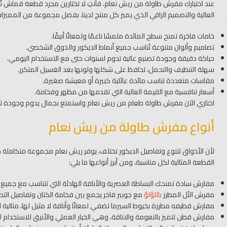
عند اختيارك مفرش طاولة من ريش نعام، فأنتِ لا تختارين مجرد قطعة قماش ت
العالية والتصميم الراقي الذي يميز كل منتج لدينا، بفضل مجموعة من المميزات ا
خامات فاخرة تمنح سطح المائدة ملمسًا ناعمًا ولمعانًا أنيقًا.
تصاميم وألوان متنوعة تُناسب جميع أنماط الديكور والذوق الشخصي.
حياكة دقيقة وجودة تصنيع عالية تدوم لسنوات حتى مع الاستخدام اليومي.
سهلة التنظيف والتحمل، تحافظ على شكلها ولونها بعد الغسيل المتكرر.
مقاسات متعددة تناسب مائدة عائلية كبيرة أو معيشة صغيرة.
أسعار تنافسية مع القيمة العالية التي تقدمها من مظهر وفخامة.
اختاري الآن مفرش طاولة طعام من ريش نعام واستمتع بجمال يدوم وجودة ت
أنواع مفرش طاولة من ريش نعام
لأن الأذواق تتنوع وتفاصيل الديكور تختلف، يوفر ريش نعام مجموعة متكاملة
القطعة المثالية لكل مناسبة، ومن أبرز أنواعها ما يلي:
مفارش سادة تمنحك البساطة العصرية والأناقة الهادئة التي تتناسب مع جميع ا
مفرش التُل المطرز
باللؤلؤ
مع جوبير فاخر يجمع بين فخامة الكتان وتفاصيل التطر
مفارش قطيفه مطرزة بخيوط السيرما تضفي لمعانًا وأناقة لا مثيل لها، مثالية لمف
مفارش قطن تتميز بالنعومة والاناقة، وهي الخيار العملي والأنيق للاستخدام 