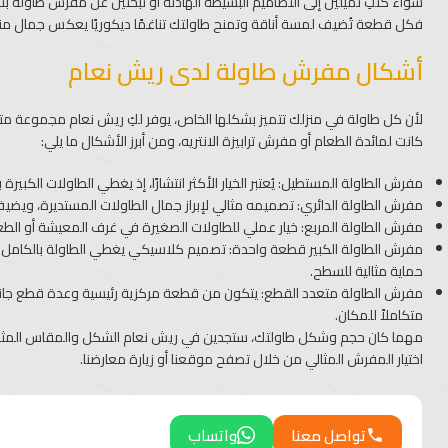
سواء كنتِ تميلين إلى التصاميم البسيطة الهادئة أو تبحثين عن مفرش طاوله بتط
فكل قطعة تُضيف لمسة أناقة وتمنح طاولتك تناغمًا ديكوريًا يعكس جمال من
أشكال مفرش طاولة لدى ريش نعام
لأن كل طاولة في منزلك تتميز بشكلها الخاص، يوفر لكِ ريش نعام مجموعة م
كانت لمائدة الطعام أو مفرش ترابيزة الانتريه، ومن أبرز الأشكال ما يلي:
مفرش الطاولة المستطيل: يُعتبر الخيار الأكثر انتشارًا، إذ يغطي الطاولات الكبير
مفرش الطاولة الدائري: تصميمه مثالي لإبراز جمال الطاولات المستديرة، ويض
مفرش الطاولة المربع: خيار عملي للطاولات الصغيرة في غرف المعيشة أو الطعا
حماية مثالية للسطح.
مفرش الطاولة متعدد القطع: يتكون من قطعة مركزية رئيسية وعدة قطع جانبية لمفر
متكاملاً للمكان.
مهما كان حجم وشكل طاولتك، ستجدين في ريش نعام الشكل والمقاس المثالي ل
اختيار المفرش المثالي من خلال تصفح موقعنا أو زيارة معارضنا.
تواصل معنا
واتساب