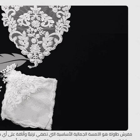
مفرش طاولة هو اللمسة الجمالية الأساسية التي تضفي ترتيبًا وأناقة على أي م