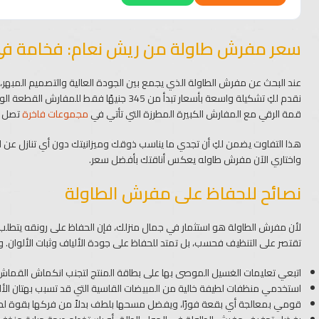
سعر مفرش طاولة من ريش نعام: فخامة في
عند البحث عن مفرش الطاولة الذي يجمع بين الجودة العالية والتصميم المبهر، 
نقدم لكِ تشكيلة واسعة بأسعار تبدأ من 345 جن
قمة الرقي مع المفارش الكبيرة المطرزة التي تأتي في
مجموعات فاخرة
تصل إلى 16 قطعة من بينها مفرش ترابيزة 
هذا التفاوت يضمن لكِ أن تجدي ما يناسب ذوقك وميزانيتك دون أي تنازل عن ا
واختاري الآن مفرش طاوله يعكس أناقتك بأفضل سعر.
نصائح للحفاظ على مفرش الطاولة
لأن مفرش الطاولة هو استثمار في جمال منزلك، فإن الحفاظ على رونقه يتطلب عن
تقتصر على التنظيف فحسب، بل تمتد للحفاظ على جودة الألياف وثبات الألوان. 
اتبعي تعليمات الغسيل الموصى بها على بطاقة المنتج لتجنب انكماش القما
استخدمي منظفات لطيفة خالية من المبيضات القاسية التي قد تسبب بهتان الأل
قومي بمعالجة أي بقعة فورًا، ويفضل مسحها بلطف بدلاً من فركها بقوة لحم