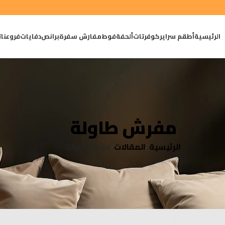
الرئيسية
أطقم سراير
كوفرتات
ألحفة
فوط
مفارش سفرة
برانص
دفايات
فروعنا
ت
مفرش طاولة
الرئيسية
المقالات
مفرش طاولة