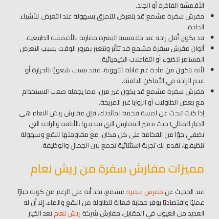
الأقمشة الفاخرة أو الجلد.
مفرش سفرة مشمع قد يتعرض للتمزق بسهولة عند التعرض للأشياء
الحادة.
قد يكون أقل راحة عند ملامسته للبشرة مقارنة بالأقمشة الطبيعية.
ألوان مفرش سفرة مشمع قد تتأثر وتتغير بمرور الوقت بسبب التعرض
المستمر للضوء أو التفاعلات الكيميائية.
لأنه يتكون من مادة غير قابلة للتهوية، فقد يسبب شعورًا بالحرارة أو
عدم الراحة في الأماكن الدافئة.
مفرش سفرة مشمع قد يكون غير مرن، مما يجعله صعب الاستخدام
مع بعض الطاولات أو الزوايا غير المريحة.
إذا كنت تبحث عن لمسة فخمة لمائدتك، فإن مفارش ريش النعام هي
الخيار المثالي! حيث تتميز المفارش التي نقدمها بالأناقة والراحة التي
تضفي جوًا من الفخامة على كل مكان. مع مقاومتها للبقع وسهولة
تنظيفها، تقدم لك تجربة استثنائية تجمع بين الجمال والوظيفة.
مميزات مفارش سفرة من ريش نعام
عند الحديث عن
مفرش سفرة
مشمع، نجد أنه على الرغم من كونه خيارًا
عمليًا واقتصاديًا يوفر حماية فعالة للطاولة من البقع والماء، إلا أن له
العديد من العيوب في المقابل، مفارش شركة
ريش نعام
تعد الخيار