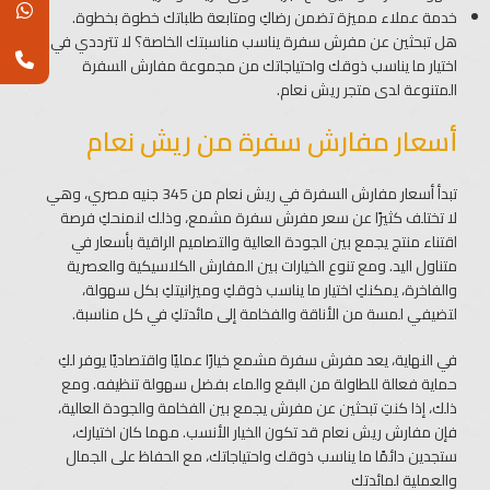
خدمة عملاء مميزة تضمن رضاكِ ومتابعة طلباتك خطوة بخطوة.
هل تبحثين عن مفرش سفرة يناسب مناسبتك الخاصة؟ لا تترددي في
اختيار ما يناسب ذوقك واحتياجاتك من مجموعة مفارش السفرة
المتنوعة لدى متجر ريش نعام.
أسعار مفارش سفرة من ريش نعام
تبدأ أسعار مفارش السفرة في ريش نعام من 345 جنيه مصري، وهي
لا تختلف كثيرًا عن سعر مفرش سفرة مشمع، وذلك لنمنحكِ فرصة
اقتناء منتج يجمع بين الجودة العالية والتصاميم الراقية بأسعار في
متناول اليد. ومع تنوع الخيارات بين المفارش الكلاسيكية والعصرية
والفاخرة، يمكنكِ اختيار ما يناسب ذوقكِ وميزانيتكِ بكل سهولة،
لتضيفي لمسة من الأناقة والفخامة إلى مائدتكِ في كل مناسبة.
في النهاية، يعد مفرش سفرة مشمع خيارًا عمليًا واقتصاديًا يوفر لكِ
حماية فعالة للطاولة من البقع والماء بفضل سهولة تنظيفه. ومع
ذلك، إذا كنتِ تبحثين عن مفرش يجمع بين الفخامة والجودة العالية،
فإن مفارش ريش نعام قد تكون الخيار الأنسب. مهما كان اختيارك،
ستجدين دائمًا ما يناسب ذوقك واحتياجاتك، مع الحفاظ على الجمال
والعملية لمائدتك