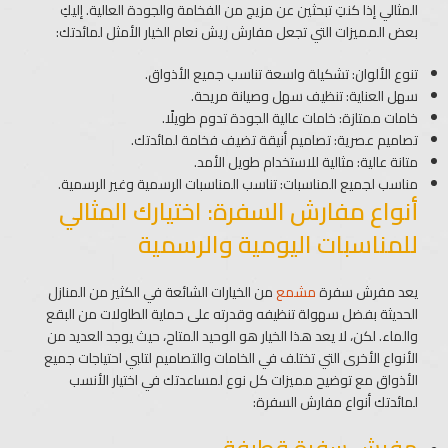
المثالي إذا كنتِ تبحثين عن مزيج من الفخامة والجودة العالية. إليكِ
بعض المميزات التي تجعل مفارش ريش نعام الخيار الأمثل لمائدتك:
تنوع الألوان: تشكيلة واسعة تناسب جميع الأذواق.
سهل العناية: تنظيف سهل وصيانة مريحة.
خامات ممتازة: خامات عالية الجودة تدوم طويلًا.
تصاميم عصرية: تصاميم أنيقة تضيف فخامة لمائدتك.
متانة عالية: مثالية للاستخدام طويل الأمد.
مناسب لجميع المناسبات: تناسب المناسبات الرسمية وغير الرسمية.
أنواع مفارش السفرة: اختيارك المثالي
للمناسبات اليومية والرسمية
يعد مفرش سفرة
مشمع
من الخيارات الشائعة في الكثير من المنازل
الحديثة بفضل سهولة تنظيفه وقدرته على حماية الطاولات من البقع
والماء. لكن، لا يعد هذا الخيار هو الوحيد المتاح، حيث يوجد العديد من
الأنواع الأخرى التي تختلف في الخامات والتصاميم لتلبي احتياجات جميع
الأذواق مع توضيح مميزات كل نوع لمساعدتك في اختيار الأنسب
لمائدتك أنواع مفارش السفرة: