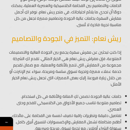
الخامات والتصاميم بين الفخامة الكلاسيكية والعصرية العملية، يمكنك
دومًا أن تجدي ما يلائم احتياجاتك. في متجر ريش نعام، نوفر لكِ أجمل
مفارش السفرة بخامات عالية الجودة وتصاميم مميزة تجعل من كل
مناسبة تجربة فاخرة لا تُنسى.
ريش نعام: التميز في الجودة والتصاميم
إذا كنتِ تبحثين عن مفرش سفرة يجمع بين الجودة العالية والتصميمات
المتنوعة، فإن مفراش ريش نعام هي الخيار المثالي. تقدم لكِ الشركة
مجموعة من المفارش التي تتميز بالأناقة والعملية، مع ضمان تقديم
خدمة عملاء مميزة وتجربة تسوق سلسة ومريحة، سواء عبر الإنترنت أو
من خلال زيارة فروعنا. إليكِ بعض المميزات التي تجعل ريش نعام الخيار
الأمثل:
خامات عالية الجودة تضمن لكِ المتانة والأناقة في كل استخدام.
تصاميم متنوعة تناسب جميع الأذواق من الكلاسيكي للفخم وحتى
العصري.
تفاصيل دقيقة وتطريزات راقية تضيف لمسة من الفخامة على مائدتك.
أطقم متكاملة تشمل المفارش والإكسسوارات لتنسيق أنيق كامل.
←
سهولة الشراء أونلاين مع تجربة تسوق مريحة وسريعة.