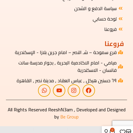
سياسة الدفع و الشحن
لوحة حسابي
فروعنا
فروعنا
فرع سموحة – شـ النصر – امام جرين بلازا - الإسكندرية
ميامي - امام الاكادمية البحرية , بجوار مدرسة سانت
فانسان - الاسكندرية
٦٩ حسنين هيكل , عباس العقاد , مدينة نصر , القاهرة
All Rights Reserved ReeshN3am , Developed and Designed
by
Be Group
0