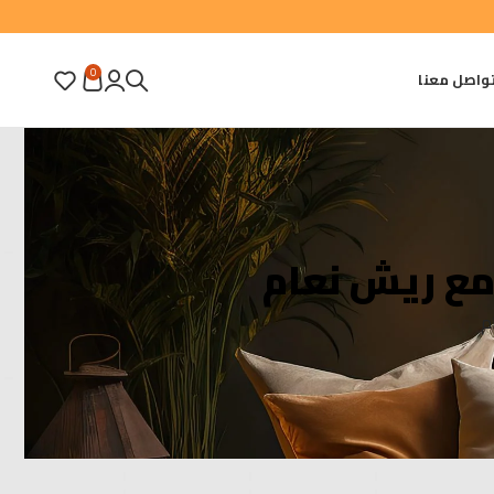
0
واصل معنا
مع ريش نعام
م