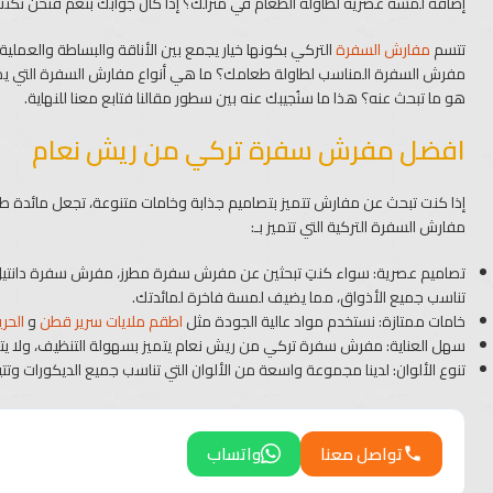
إضافة لمسة عصرية لطاولة الطعام في منزلك؟ إذا كان جوابك بنعم فنحن نكتب
تتسم
مفارش السفرة
التركي بكونها خيار يجمع بين الأناقة والبساطة والعملية؛ ل
مفرش السفرة المناسب لطاولة طعامك؟ ما هي أنواع مفارش السفرة التي يمكنك
هو ما تبحث عنه؟ هذا ما سنُجيبك عنه بين سطور مقالنا فتابع معنا للنهاية.
افضل مفرش سفرة تركي من ريش نعام
إذا كنت تبحث عن مفارش تتميز بتصاميم جذابة وخامات متنوعة، تجعل مائدة طع
مفارش السفرة التركية التي تتميز بـ:
تصاميم عصرية: سواء كنتِ تبحثين عن مفرش سفرة مطرز، مفرش سفرة دانتيل
تناسب جميع الأذواق، مما يضيف لمسة فاخرة لمائدتك.
خامات ممتازة: نستخدم مواد عالية الجودة مثل
اطقم ملايات سرير قطن
و
الحري
سهل العناية: مفرش سفرة تركي من ريش نعام يتميز بسهولة التنظيف، ولا يتأثر ب
تنوع الألوان: لدينا مجموعة واسعة من الألوان التي تناسب جميع الديكورات وتتيح
تواصل معنا
واتساب