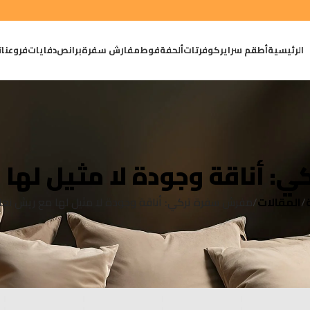
الرئيسية
أطقم سراير
كوفرتات
ألحفة
فوط
مفارش سفرة
برانص
دفايات
فروعنا
ت
 أناقة وجودة لا مثيل لها 
المقالات
مفرش سفرة تركي: أناقة وجودة لا مثيل لها مع ريش نعا