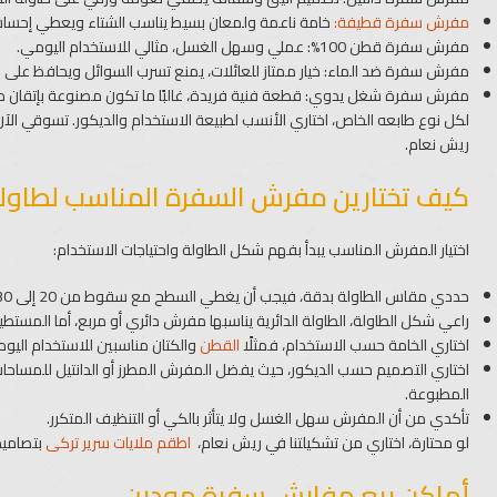
مفرش سفرة قطيفة:
خامة ناعمة ولمعان بسيط يناسب الشتاء ويعطي إحسا
مفرش سفرة قطن 100%: عملي وسهل الغسل، مثالي للاستخدام اليومي.
مفرش سفرة ضد الماء: خيار ممتاز للعائلات، يمنع تسرب السوائل ويحافظ على ن
مفرش سفرة شغل يدوي
: قطعة فنية فريدة، غالبًا ما تكون مصنوعة بإتقان 
لكل نوع طابعه الخاص، اختاري الأنسب لطبيعة الاستخدام والديكور. تسوقي 
ريش نعام.
كيف تختارين مفرش السفرة المناسب لطاو
اختيار المفرش المناسب يبدأ بفهم شكل الطاولة واحتياجات الاستخدام:
حددي مقاس الطاولة بدقة، فيجب أن يغطي السطح مع سقوط من 20 إلى 30 سم من كل جانب.
راعي شكل الطاولة، الطاولة الدائرية يناسبها مفرش دائري أو مربع، أما المستطي
اختاري الخامة حسب الاستخدام، فمثلًا
القطن
والكتان مناسبين للاستخدام اليومي
اختاري التصميم حسب الديكور، حيث يفضل المفرش المطرز أو الدانتيل للمساحات 
المطبوعة.
تأكدي من أن المفرش سهل الغسل ولا يتأثر بالكي أو التنظيف المتكرر.
لو محتارة، اختاري من تشكيلتنا في ريش نعام،
اطقم ملايات سرير تركى
بتصاميم
أماكن بيع مفارش سفرة مودرن