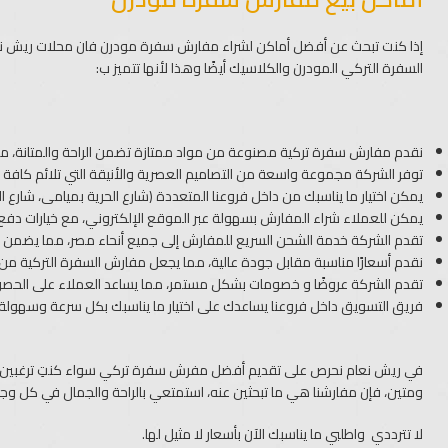
إذا كنت تبحث عن أفضل أماكن لشراء مفارش سفرة مودرن فان محلات ريش نع
السفرة التركي المودرن والكلاسيك أيضًا وهذا لأنها تتميز ب:
نقدم مفارش سفرة تركية مصنوعة من مواد ممتازة تضمن الراحة والمتانة، مما يجع
توفر الشركة مجموعة واسعة من التصاميم العصرية والأنيقة التي تلائم كافة ال
يمكن اختيار ما يناسبك من داخل فروعنا المتعددة (شارع الحرية بميامى، شارع النصر داخل جرين بلازا، 
يمكن للعملاء شراء المفارش بسهولة عبر الموقع الإلكتروني، مع خيارات دفع
تقدم الشركة خدمة الشحن السريع للمفارش إلى جميع أنحاء مصر، مما يضمن 
نقدم أسعارًا مناسبة مقابل جودة عالية، مما يجعل مفارش السفرة التركية من ش
تقدم الشركة عروضًا و خصومات بشكل مستمر، مما يساعد العملاء على الحصو
فريق التسويق داخل فروعنا يساعدك على اختيار ما يناسبك بكل سرعة وسهولة.
في ريش نعام نحرص على تقديم أفضل مفرش سفرة تركي سواء كنتِ ترغبين في
ومتين، فإن مفارشنا هي ما تبحثين عنه، استمتعي بالراحة والجمال في كل وجب
لا تترددي واطلبي ما يناسبك الآن بأسعار لا مثيل لها.