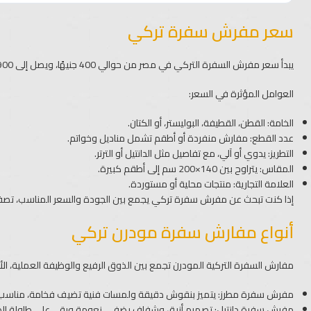
سعر مفرش سفرة تركي
يبدأ سعر مفرش السفرة التركي في مصر من حوالي 400 جنيهًا، ويصل إلى 5900 جنيهًا مصريًا، حسب التصميم والخامة وعدد القطع.
العوامل المؤثرة في السعر:
الخامة: القطن، القطيفة، البوليستر، أو الكتان.
عدد القطع: مفارش منفردة أو أطقم تشمل مناديل وخواتم.
التطريز: يدوي أو آلي، مع تفاصيل مثل الدانتيل أو الترتر.
المقاس: يتراوح بين 140×200 سم إلى أطقم كبيرة.
العلامة التجارية:
منتجات محلية أو مستوردة.
إذا كنت تبحث عن مفرش سفرة تركي يجمع بين الجودة والسعر المناسب، تصفح
أنواع مفارش سفرة مودرن تركي
مفارش السفرة التركية المودرن تجمع بين الذوق الرفيع والوظيفة العملية، الأ
مفرش سفرة مطرز
: يتميز بنقوش دقيقة ولمسات فنية تضيف فخامة، مناسب ل
مفرش سفرة دانتيل: تصميم أنيق وشفاف يضفي نعومة ورقي على طاولة الطع