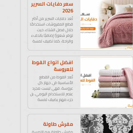
سعر دفايات السرير
2026
تُعد دفايات السرير من أكثر
قطع المفروشات استخدامًا
خلال فصل الشتاء، حيث
توفر شعورًا إضافيًا بالدفء
والراحة، كما تضيف لمسة
افضل انواع الفوط
للعروسة
تُعد الفوط من القطع
الأساسية في جهاز كل
عروسة، فهي ليست مجرد
عنصر للاستخدام اليومي، بل
جزء مهم يضيف لمسة
مفرش طاولة
مفرش طاولة هو اللمسة