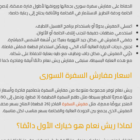
للحفاظ على مفارش سفرة سورى بجمالها ورونقها لأطول فترة ممكنة، يُنصح با
الخامة ودقة التطريز. الاستثمار في الفخامة والأناقة يحتاج إلى رعاية خاصة:
اغسلي المفرش يدويًا أو باستخدام برنامج الغسيل اللطيف.
استخدمي منظفات خفيفة لتجنب إتلاف الخامة أو الألوان.
جففي المفرش في مكان جيد التهوية بعيدًا عن أشعة الشمس المباشرة.
تجنبي درجات الحرارة العالية أثناء الكي، ويفضّل استخدام قطعة قماش فاصلة.
خزّني المفرش في مكان جاف ونظيف مع طيه بعناية للحفاظ على شكله.
مع هذه العناية البسيطة، ستبقى مفارش ريش نعام دائمًا أنيقة وفاخرة كما ل
اسعار مفارش السفرة السورى
المتجر عروضًا مميزة، مثل
مفرش السفرة
المفرش الذي يجمع بين الجودة العالية والفخامة بسعر مناسب لكل مناسبة.
لماذا ريش نعام هو خيارك الأول دائمًا؟