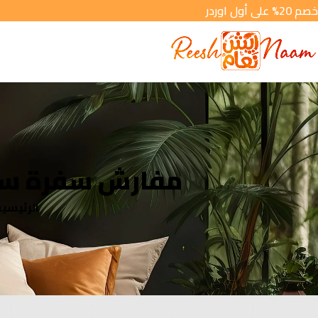
خصم 20% على أول اوردر
مفارش سفرة سور
الرئيسي