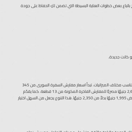
تباع بعض خطوات العناية البسيطة التي تضمن لكِ الحفاظ على جودة
و كانت جديدة.
ريش نعام توفر مجموعة متنوعة من مفارش السفرة بتصاميم فاخرة وأسعار تناسب مختلف الميزانيات. تبدأ اسعار مفارش السفرة السورى من 345
جنيهًا مصريًا لقطع بسيطة مثل طقم السفرة القطيفة (3 قطع)، وتصل إلى 2,690 جنيهًا مصريًا للمفارش الفاخرة المكونة من 13 قطعة. كما يقدّم
الفاخر (26 قطعة) المتاح بسعر مخفض 1,995 جنيهًا بدلاً من 2,350 جنيهًا. هذا التنوع يجعل من السهل اختيار