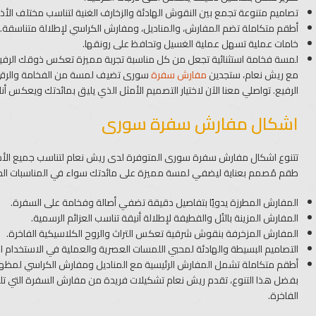
تصاميم متنوعة تجمع بين النقوش الهادئة والزخارف الغنية لتناسب مختلف الأذ
أطقم متكاملة تضم المفارش، والمناديل، ومفارش الكراسي لإطلالة متناسقة.
خامات عملية تسهل عملية الغسيل وتحافظ على رونقها.
لمسة فخامة استثنائية تجعل من كل مناسبة تجربة مميزة تعكس ذوقك الرفي
مع ريش نعام، ستجدين
مفارش سفرة
سورى تضيف لمسة من الفخامة والرقي ع
الرفيع. تواصلي معنا الآن لاختيار التصميم الأمثل الذي يليق بمائدتك ويعكس أن
اشكال مفارش سفرة سورى
تتنوع اشكال مفارش سفرة سورى المتوفرة لدى ريش نعام لتناسب جميع الأذوا
طقم مُصمم بعناية ليضفي لمسة مميزة على مائدتك سواء في المناسبات الخا
المفارش المطرزة يدويًا بتفاصيل دقيقة تضفي أصالة وفخامة على السفرة.
المفارش المزينة بالتُل والقطيفة لإطلالة أنيقة تناسب العزائم الرسمية.
المفارش المزخرفة بنقوش شرقية تعكس التراث والروح الكلاسيكية الفاخرة.
التصاميم البسيطة والهادئة لمحبي اللمسات العصرية والعملية في الاستخدام ا
أطقم متكاملة تشمل المفارش الرئيسية مع المناديل ومفارش الكراسي لمظهر
بفضل هذا التنوع، تقدم ريش نعام تشكيلات فريدة من مفارش السفرة التي تلب
الفاخرة.