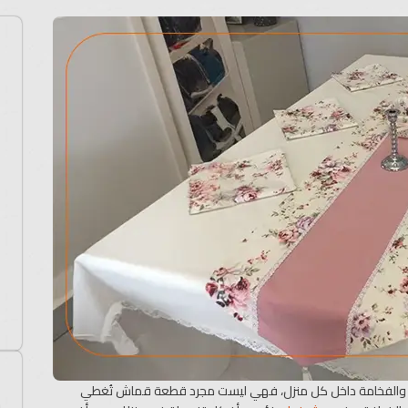
يع والفخامة داخل كل منزل، فهي ليست مجرد قطعة قماش تُغطي