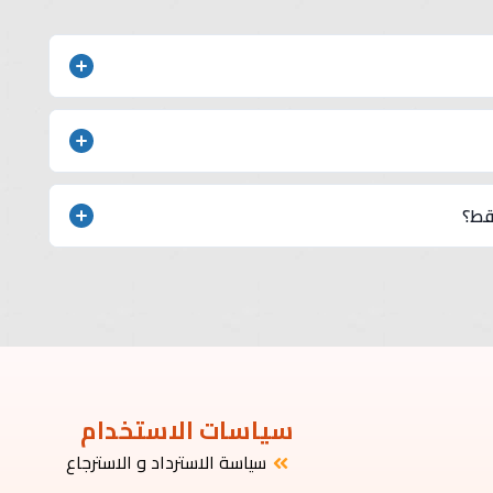
ع بين الأناقة والعملية.
 مع منظفات خفيفة للحفاظ على جودتها.
قط؟
رة للمناسبات والولائم الخاصة
سياسات الاستخدام
سياسة الاسترداد و الاسترجاع