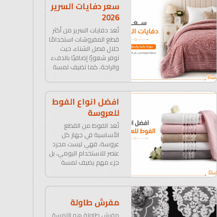
سعر دفايات السرير
2026
تُعد دفايات السرير من أكثر
قطع المفروشات استخدامًا
خلال فصل الشتاء، حيث
توفر شعورًا إضافيًا بالدفء
والراحة، كما تضيف لمسة
افضل انواع الفوط
للعروسة
تُعد الفوط من القطع
الأساسية في جهاز كل
عروسة، فهي ليست مجرد
عنصر للاستخدام اليومي، بل
جزء مهم يضيف لمسة
مفرش طاولة
مفرش طاولة هو اللمسة