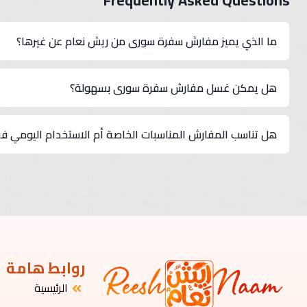
Frequently Asked Questions
ما الذي يميز مفارش سفرة سورى من ريش نعام عن غيرها؟
تتميز بالخامات الفاخرة، والتطريز المتقن، والتصاميم العصرية التي تجم
هل يمكن غسل مفارش سفرة سورى بسهولة؟
يمكن غسلها يدويًا أو في الغسالة باستخدام برنامج الغسيل اللطيف
هل تناسب المفارش المناسبات الخاصة أم الاستخدام اليومي ف
تتوفر مفارش ريش نعام بتصاميم تناسب الاستخدام اليومي وأخرى فاخ
روابط هامة
الرئيسية