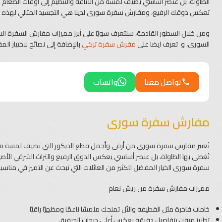
الطاولة، بل عنصر أساسي يضيف لمسة من الأناقة والتنظيم إلى أوقات الطعام
تعكس ذوقك الرفيع، ومفارش سفرة سورى لدينا هي التجسيد المثالي لهذه ا
ومن خلال السطور القادمة، سنتعرف سويًا على أبرز مميزات مفارش السفرة
السورى، و تعرف ايضا على
مفرش سفرة تركي
بالإضافة إلى نصائح لاختيار ا
تواصل معنا
واتساب
مفارش سفرة سورى
تُعتبر مفارش سفرة سورى من أرقى وأجمل قطع الديكور التي تضيف لمسة م
تُغطى بها الطاولة، بل عنصر أساسي يعكس الذوق الرفيع والتراث الشرقي الأصي
سفرة سورى الخيار المفضل للكثير من العائلات التي تبحث عن التميز في مناسباتها
مميزات مفارش سفرة من ريش نعام
خامات فاخرة مثل القطيفة والتُل تمنحك ملمسًا ناعمًا ومظهرًا راقيًا.
تطريز متقن بتفاصيل دقيقة يعكس أعلى درجات الحرفية.