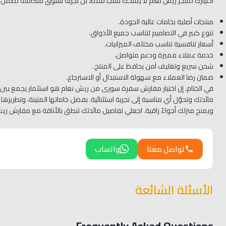
اختيارك لمتجر ريش نعام لا يمنحك منتجًا فقط، بل تجربة تسوق متكاملة تضمن 
منتجات أصلية بخامات عالية الجودة.
تنوع كبير في التصاميم لتناسب جميع الأذواق.
أسعار تنافسية تناسب مختلف الميزانيات.
خدمة عملاء مميزة ودعم متواصل.
شحن سريع وتغليف آمن يحافظ على المنتج.
ضمان رضا العملاء مع سهولة الاستبدال أو الاسترجاع.
في الختام، إن اختيار مفارش سفرة سورى من ريش نعام هو استثمار يجمع بين
مائدتك وتحوّل أي مناسبة إلى تجربة استثنائية. بفضل خاماتها المتينة، وتطريز
ويمنح منزلك أجواءً راقية. اجعلي تفاصيل مائدتك تنطق بالأناقة مع مفارش ر
تواصل معنا
واتساب
الأسئلة الشائعة