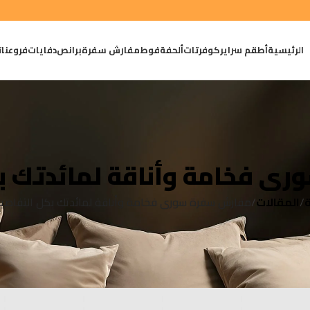
الرئيسية
أطقم سراير
كوفرتات
ألحفة
فوط
مفارش سفرة
برانص
دفايات
فروعنا
ت
ى فخامة وأناقة لمائدتك ب
ة
المقالات
مفارش سفرة سورى فخامة وأناقة لمائدتك بكل التفاصي