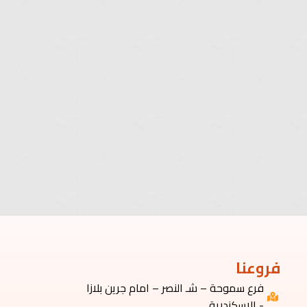
فروعنا
فرع سموحة – شـ النصر – امام جرين بلازا
- الإسكندرية