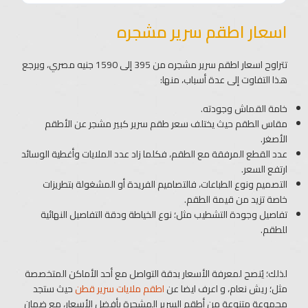
اسعار اطقم سرير مشجره
تتراوح اسعار اطقم سرير مشجره من 395 إلى 1590 جنيه مصري، ويرجع
هذا التفاوت إلى عدة أسباب، منها:
خامة القماش وجودته.
مقاس الطقم حيث يختلف سعر طقم سرير كبير مشجر عن الأطقم
الأصغر.
عدد القطع المرفقة مع الطقم، فكلما زاد عدد الملايات وأغطية الوسائد
ارتفع السعر.
التصميم ونوع الطباعات، فالتصاميم الفريدة أو المشغولة بتطريزات
خاصة تزيد من قيمة الطقم.
تفاصيل وجودة التشطيب مثل؛ نوع الخياطة ودقة التفاصيل النهائية
للطقم.
لذلك؛ يُنصح لمعرفة الأسعار بدقة التواصل مع أحد الأماكن المتخصصة
مثل؛ ريش نعام، و اعرف ايضا عن
اطقم ملايات سرير قطن
حيث ستجد
مجموعة متنوعة من أطقم السرير المشجرة بأفضل الأسعار، مع ضمان