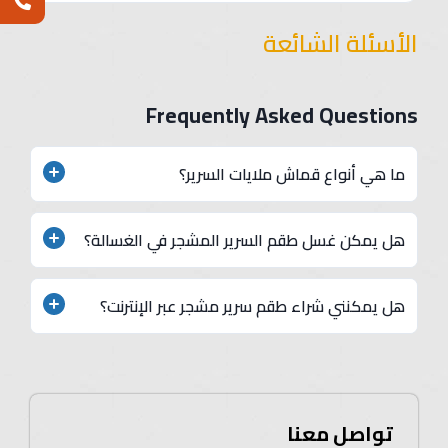
الأسئلة الشائعة
Frequently Asked Questions
ما هي أنواع قماش ملايات السرير؟
عادةً ما تُصنع الملايات من خامات عالية الجودة مثل؛
هل يمكن غسل طقم السرير المشجر في الغسالة؟
القطن، الساتان، الحرير، الفلانيل البوليستر أو الميكروفايبر،
لتوفير راحة ونعومة في النوم
نعم، معظم أطقم السرير المشجرة يمكن غسلها في
هل يمكنني شراء طقم سرير مشجر عبر الإنترنت؟
الغسالة، ولكن يفضل دائمًا متابعة تعليمات العناية على
الملصق لضمان الحفاظ على جودتها لفترة أطول.
نعم، يمكنك تصفح موقعنا الإلكتروني
تواصل معنا