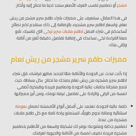
مشجر
أو تصاميم تناسب الغرف الأصغر ستجد لدينا ما تحتاج إليه وأكثر.
في هذا المقال، سنتعرف على مميزات شراء طقم سرير مشجر من ريش
نعام، واسعار اطقم سرير مشجره، بالإضافة إلى ذلك سنقدم لكم نصائح
تُساعدكم في شراء افضل
اطقم ملايات سرير تركي
التي تناسبك. تابع
معنا القراءة لكي نساعدك في إضافة تفاصيل دقيقة تُعزز من أناقة
ورُقي بيتك.
مميزات طقم سرير مشجر من ريش نعام
إذا كُنت تبحث عن الجودة والأناقة معًا لتجديد مظهر فراشك، فإن شراء
اطقم سرير مشجره من ريش نعام يمنحك ما تحتاج بكل بساطة، حيث
تتميز منتجاتنا بخامات عالية الجودة وتصاميم فريدة ومُبتكرة تُضفي
لمسة من الرقي والراحة على تفاصيل غرفة نومك، ومن أبرز مميزاتها:
خامة عالية الجودة: نعتمد على أفضل أنواع الأقمشة لضمان
نعومة
استثنائية ومتانة تدوم طويلًا، لتستمتع براحة تامة مع كل طقم ملايات
مشجرة من عندنا.
تصاميم جذابة ومتنوعة: نوفر لك تشكيلة واسعة من الأطقم بتصاميم
مشجرة فريدة تضيف لمسة من الأناقة والحيوية لغرفتك.