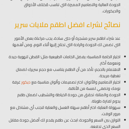
الجودة العالية والتصاميم المميزة التي تناسب مُختلف الأذواق
والديكورات.
نصائح لشراء افضل اطقم ملايات سرير
عند شراء اطقم سرير مشجرة أو حتى سادة، يجب مراعاة بعض الأمور
التي تضمن لك الجودة والراحة التي تحتاج إليها أثناء النوم، ومن أهمها:
اختيار الخامة المناسبة
: يفضل الخامات الطبيعية مثل؛ القطن لتهوية جيدة
ونعومة أكتر.
الاهتمام بالحجم: تأكد من أن الطقم يتناسب مع حجم سريرك لضمان
تغطية مريحة.
اختيار التصاميم والألوان: اختر تصميمات وألوان مناسبة مع
ديكور
غرفة
نومك وتضفي لمسة من الأناقة.
الجودة والمتانة: تحقق من جودة الخياطة والتشطيب لضمان طقم
يدوم لفترة طويلة.
سهولة العناية: اختر أطقم سهلة الغسل والعناية لتجنب أي مشاكل مع
مرور الوقت.
التوازن بين السعر والجودة: ابحث عن طقم يقدم لك أفضل جودة مقابل
السعر الذي تدفعه.