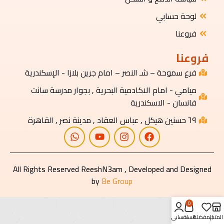
لوحة حسابي
فروعنا
فروعنا
فرع سموحة – شـ النصر – امام جرين بلازا - الإسكندرية
ميامي - امام الاكادمية البحرية , بجوار مدرسة سانت
فانسان - الاسكندرية
٦٩ حسنين هيكل , عباس العقاد , مدينة نصر , القاهرة
All Rights Reserved ReeshN3am , Developed and Designed
by
Be Group
0
المتجر
المفضلة
السلة
حسابي