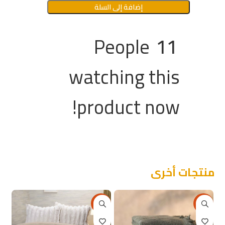
إضافة إلى السلة
People
11
watching this
product now!
منتجات أخرى
6%
-26%
-13%