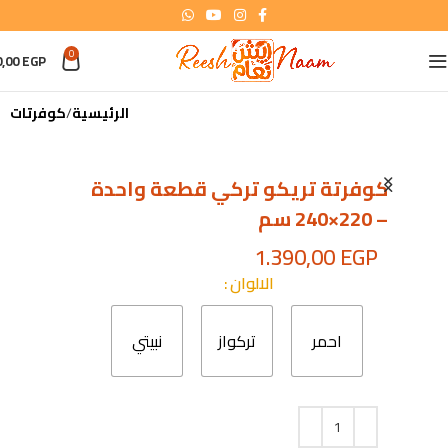
0
0,00
EGP
الرئيسية
كوفرتات
كوفرتة تريكو تركي قطعة واحدة
– 220×240 سم
1.390,00
EGP
الالوان
احمر
تركواز
نبيتي