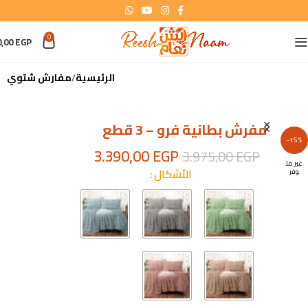
0
0,00
EGP
الرئيسية
مفارش شتوي
مفرش بطانية فرو – 3 قطع
-15%
3.390,00
EGP
3.975,00
EGP
غير مت
الأشكال
وفر