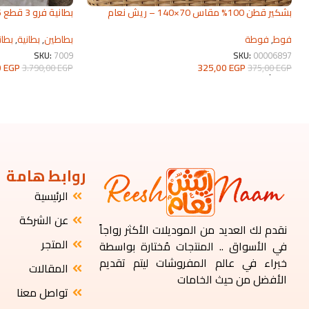
بشكير قطن 100% مقاس 70×140 – ريش نعام
بطانية فرو 3 قطع 2026 | من ريش نعام
2026
بطاطين
,
بطانية
,
بطان
فوط
,
فوطة
SKU:
7009
SKU:
00006897
0
EGP
325,00
EGP
3.790,00
EGP
375,00
EGP
تحديد أحد الخيارات
تحديد أحد الخيارات
روابط هامة
الرئيسية
عن الشركة
نقدم لك العديد من الموديلات الأكثر رواجاً
المتجر
في الأسواق .. المنتجات مُختارة بواسطة
خبراء في عالم المفروشات ليتم تقديم
المقالات
الأفضل من حيث الخامات
تواصل معنا