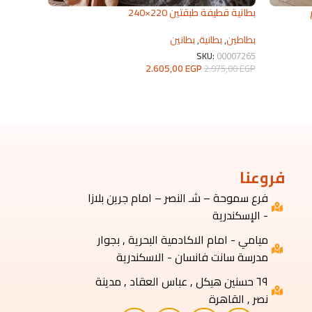
م
بطانية قطيفة طبقتين 220×240
دفايات س
بطاطين
,
بطانية
,
بطانين
دفايات
,
ع
KU:
6835
SKU:
00007265
2.605,00
EGP
5,00
EGP
2.975,00
EGP
تحديد أحد الخيارات
تحديد أحد 
فروعنا
فرع سموحة – شـ النصر – امام جرين بلازا
- الإسكندرية
ميامي - امام الاكادمية البحرية , بجوار
مدرسة سانت فانسان - الاسكندرية
٦٩ حسنين هيكل , عباس العقاد , مدينة
نصر , القاهرة