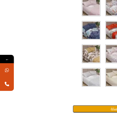
←
سلة