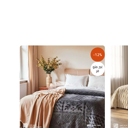
-14%
-12%
غير متو
فر