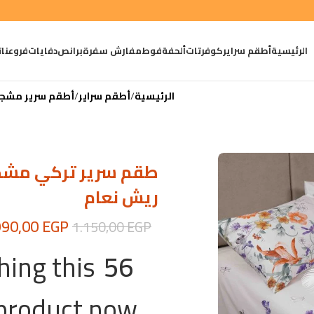
الرئيسية
أطقم سراير
كوفرتات
ألحفة
فوط
مفارش سفرة
برانص
دفايات
فروعنا
ت
الرئيسية
أطقم سراير
أطقم سرير مشجر
ريش نعام
990,00
EGP
1.150,00
EGP
ing this
56
product now!