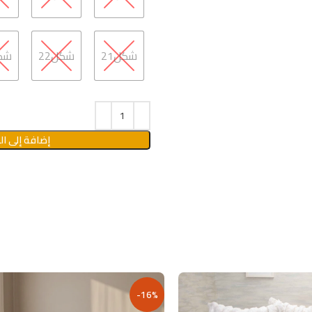
شكل21
شكل22
شكل
إضافة إلى ال
-16%