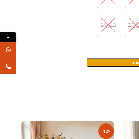
23
شكل24
←
سلة
-14%
-12%