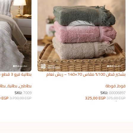
بشكير قطن 100% مقاس 70×140 – ريش نعام
بطانية فرو 3 قطع 2026 | من ريش نعام
2026
بطاطين
,
بطانية
,
بطان
فوط
,
فوطة
SKU:
7009
SKU:
00006897
0
EGP
325,00
EGP
3.790,00
EGP
375,00
EGP
تحديد أحد الخيارات
تحديد أحد الخيارات