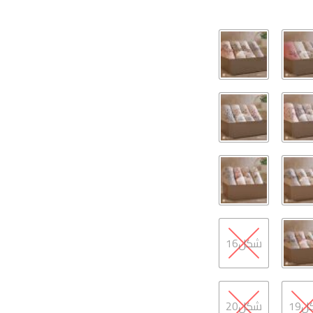
شكل16
19
شكل20