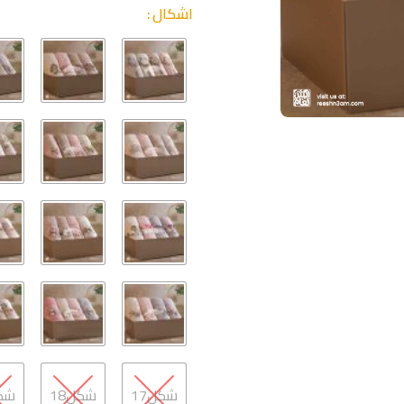
اشكال
شكل17
شكل18
شكل