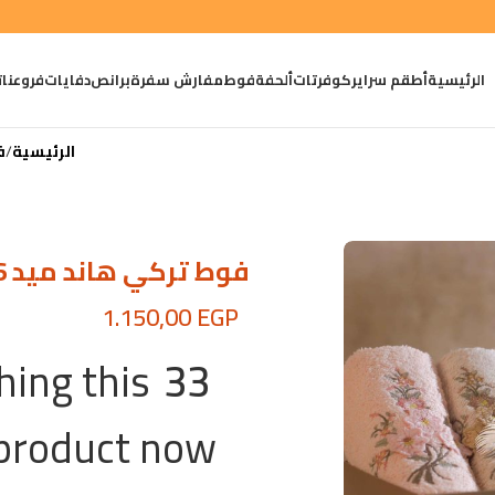
الرئيسية
أطقم سراير
كوفرتات
ألحفة
فوط
مفارش سفرة
برانص
دفايات
فروعنا
ت
الرئيسية
ف
فوط تركي هاند ميد 2026 – بوكس 4 قطع قطن %100
1.150,00
EGP
ing this
33
product now!