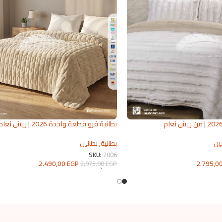
بطانية فرو قطعة واحدة 2026 | ريش نعا
للمفروشات
ين
بطانية
,
بطانين
SKU:
7006
2.795,0
2.490,00
EGP
2.975,00
EGP
تحديد أحد الخيارات