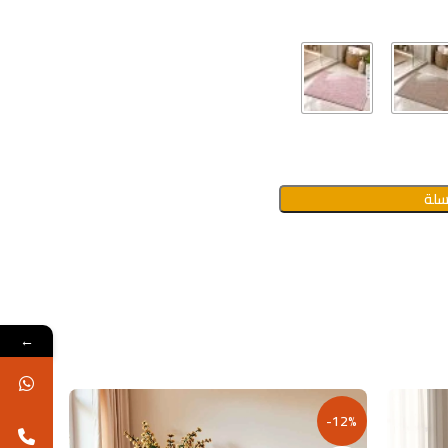
سلة
←
-14%
-12%