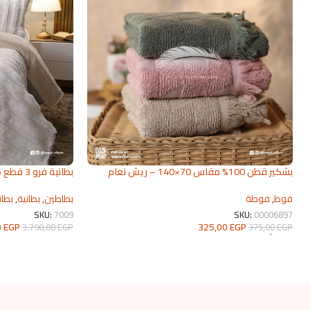
بشكير قطن 100% مقاس 70×140 – ريش نعام
بطانية فرو 3 قطع 2026 | من ريش نعام
2026
بطاطين
,
بطانية
,
بطان
فوط
,
فوطة
SKU:
7009
SKU:
00006897
0
EGP
325,00
EGP
3.790,00
EGP
375,00
EGP
تحديد أحد الخيارات
تحديد أحد الخيارات