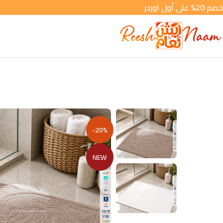
خصم 20% على أول اوردر
-20%
NEW