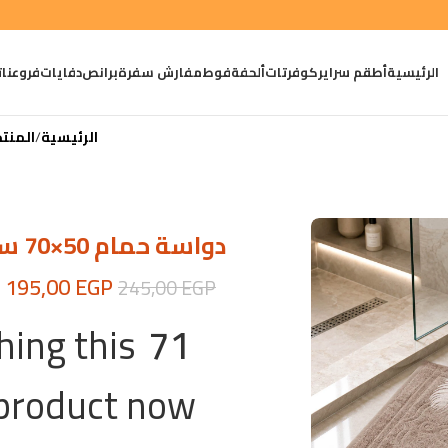
الرئيسية
أطقم سراير
كوفرتات
ألحفة
فوط
مفارش سفرة
برانص
دفايات
فروعنا
ت
الرئيسية
المنت
دواسة حمام 50×70 سم – جودة فاخرة من ريش نعام
195,00
EGP
245,00
EGP
ing this
71
product now!