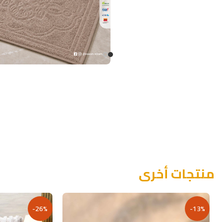
منتجات أخرى
-26%
-13%