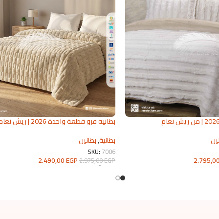
بطانية فرو قطعة واحدة 2026 | ريش نعا
للمفروشات
ين
بطانية
,
بطانين
SKU:
7006
2.795,0
2.490,00
EGP
2.975,00
EGP
تحديد أحد الخيارات