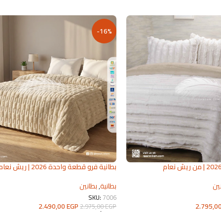
-16%
بطانية فرو قطعة واحدة 2026 | ريش نعا
للمفروشات
ين
بطانية
,
بطانين
SKU:
7006
2.795,0
2.490,00
EGP
2.975,00
EGP
تحديد أحد الخيارات