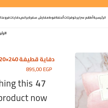
الرئيسية
أطقم سراير
كوفرتات
ألحفة
فوط
مفارش سفرة
برانص
دفايات
فروعنا
ت
الرئ
دفاية قطيفة 240×220 – تشكيلة ريش نعام الفاخرة
895,00
EGP
ing this
47
product now!