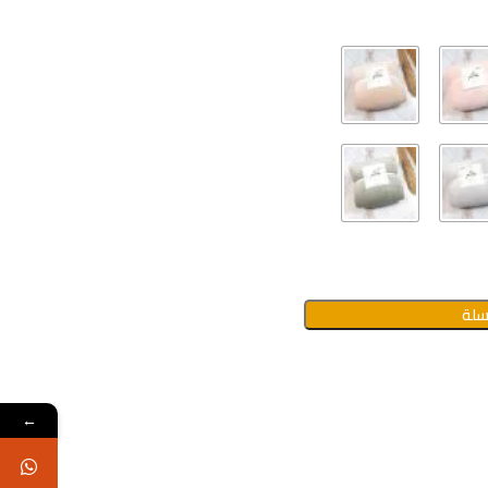
سلة
←