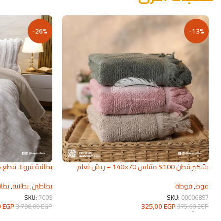
-26%
-13%
بشكير قطن 100% مقاس 70×140 – ريش نعام
بطانية فرو 3 قطع 2026 | من ريش نعام
2026
بطاطين
,
بطانية
,
بطان
فوط
,
فوطة
SKU:
7009
SKU:
00006897
0
EGP
325,00
EGP
3.790,00
EGP
375,00
EGP
تحديد أحد الخيارات
تحديد أحد الخيارات