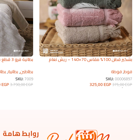
بشكير قطن 100% مقاس 70×140 – ريش نعام
بطانية فرو 3 قطع 2026 | من ريش نعام
2026
بطاطين
,
بطانية
,
بطان
فوط
,
فوطة
SKU:
7009
SKU:
00006897
0
EGP
325,00
EGP
3.790,00
EGP
375,00
EGP
تحديد أحد الخيارات
تحديد أحد الخيارات
روابط هامة