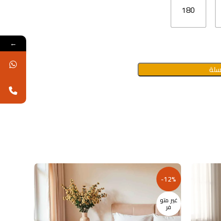
180
←
سلة
-14%
-12%
غير متو
فر