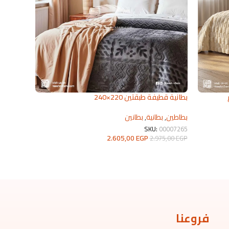
م
بطانية قطيفة طبقتين 220×240
دفايات س
بطاطين
,
بطانية
,
بطانين
دفايات
,
ع
KU:
6835
SKU:
00007265
2.605,00
EGP
5,00
EGP
2.975,00
EGP
تحديد أحد الخيارات
تحديد أحد 
فروعنا