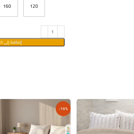
160
120
إضافة إلى ال
-16%