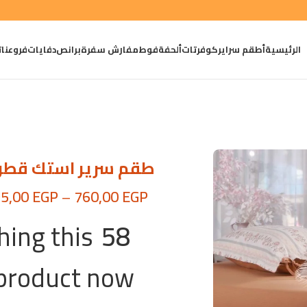
الرئيسية
أطقم سراير
كوفرتات
ألحفة
فوط
مفارش سفرة
برانص
دفايات
فروعنا
ت
طقم سرير استك قطن 100
95,00
EGP
–
760,00
EGP
ing this
58
product now!