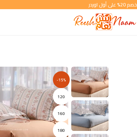
خصم 20% على أول اوردر
-15%
120
160
180