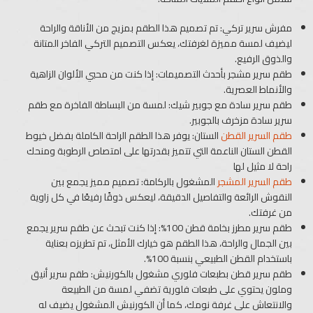
مفرش سرير تركي: تم تصميم هذا الطقم بمزيج من الأناقة والراحة
ليضيف لمسة مميزة لغرفتك، يعكس التصميم التركي الفاخر المتانة
والذوق الرفيع.
طقم سرير مشجر بأحدث التصميمات: إذا كنت من محبي الألوان الزاهية
والأنماط العصرية.
طقم سرير سادة مع جوبير شيك: لمسة من البساطة الفاخرة مع طقم
سرير سادة مزخرف بالجوبير.
طقم السرير القطن
الستان: يوفر هذا الطقم الراحة الكاملة بفضل خيوط
القطن الستان الناعمة التي تتميز بقدرتها على امتصاص الرطوبة ومنحك
راحة لا مثيل لها
طقم السرير المشجر
المشغول بالركامة: تصميم مميز يجمع بين
النقوش الرائعة والتفاصيل الدقيقة، ليعكس ذوقًا رفيعًا في كل زاوية
من غرفتك.
طقم سرير مطرز بخامة قطن 100%: إذا كنت تبحث عن طقم سرير يجمع
بين الجمال والراحة، هذا الطقم هو خيارك الأمثل، تم تطريزه بعناية
باستخدام القطن الطبيعي بنسبة 100%.
طقم سرير قطن بطبعات فلوري مشغول بالكورنيش: طقم سرير أنيق
وملون يحتوي على طبعات فلورية تضفي لمسة من الطبيعة
والانتعاش على غرفة نومك، كما أن الكورنيش المشغول يضيف له