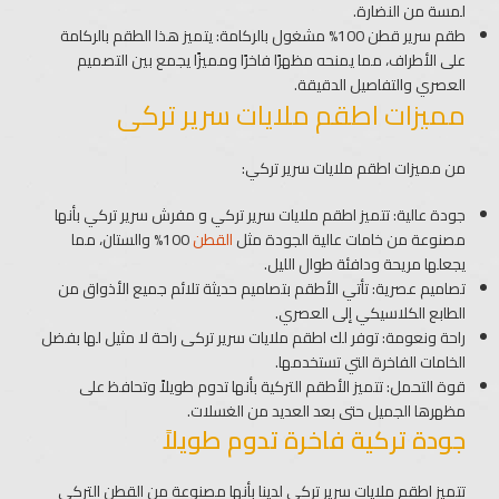
لمسة من النضارة.
طقم سرير قطن 100% مشغول بالركامة
: يتميز هذا الطقم بالركامة
على الأطراف، مما يمنحه مظهرًا فاخرًا ومميزًا يجمع بين التصميم
العصري والتفاصيل الدقيقة.
مميزات اطقم ملايات سرير تركى
من مميزات اطقم ملايات سرير تركي:
جودة عالية: تتميز اطقم ملايات سرير تركي و مفرش سرير تركي بأنها
مصنوعة من خامات عالية الجودة مثل
القطن
100% والستان، مما
يجعلها مريحة ودافئة طوال الليل.
تصاميم عصرية: تأتي الأطقم بتصاميم حديثة تلائم جميع الأذواق من
الطابع الكلاسيكي إلى العصري.
راحة ونعومة: توفر لك اطقم ملايات سرير تركى راحة لا مثيل لها بفضل
الخامات الفاخرة التي تستخدمها.
قوة التحمل: تتميز الأطقم التركية بأنها تدوم طويلاً وتحافظ على
مظهرها الجميل حتى بعد العديد من الغسلات.
جودة تركية فاخرة تدوم طويلاً
تتميز اطقم ملايات سرير تركى لدينا بأنها مصنوعة من القطن التركى