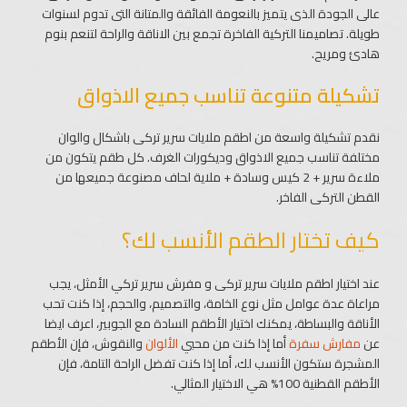
عالى الجودة الذى يتميز بالنعومة الفائقة والمتانة التى تدوم لسنوات
طويلة. تصاميمنا التركية الفاخرة تجمع بين الاناقة والراحة لتنعم بنوم
هادئ ومريح.
تشكيلة متنوعة تناسب جميع الاذواق
نقدم تشكيلة واسعة من اطقم ملايات سرير تركى باشكال والوان
مختلفة تناسب جميع الاذواق وديكورات الغرف. كل طقم يتكون من
ملاءة سرير + 2 كيس وسادة + ملاية لحاف مصنوعة جميعها من
القطن التركى الفاخر.
كيف تختار الطقم الأنسب لك؟
عند اختيار اطقم ملايات سرير تركى و مفرش سرير تركي الأمثل، يجب
مراعاة عدة عوامل مثل نوع الخامة، والتصميم، والحجم، إذا كنت تحب
الأناقة والبساطة، يمكنك اختيار الأطقم السادة مع الجوبير، اعرف ايضا
عن
مفارش سفرة
أما إذا كنت من محبي
الألوان
والنقوش، فإن الأطقم
المشجرة ستكون الأنسب لك، أما إذا كنت تفضل الراحة التامة، فإن
الأطقم القطنية 100% هي الاختيار المثالي.