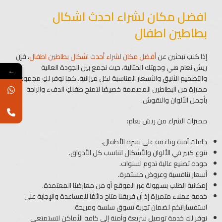
افضل مكان لشراء احدث اشكال
بطاطين اطفال
إذا كنتِ تبحثين عن
أفضل مكان لشراء أحدث اشكال بطاطين اطفال
، فإن
ريش نعام هي وجهتك المثالية، حيث نجمع بين الجودة العالية
←
والتصميم الأنيق والأسعار المناسبة لكل ميزانية. كما نوفر لكِ مجموعة
مميزة من البطاطين المصممة خصيصًا لتمنح طفلكِ الدفء والراحة
بأجمل الألوان والنقوش.
مميزات الشراء من ريش نعام:
خامات آمنة وناعمة على بشرة الأطفال.
تنوع كبير في الألوان والأشكال لتناسب كل الأذواق.
جودة تصنيع عالية تدوم لسنوات.
أسعار تنافسية وعروض مستمرة.
إمكانية الطلب بسهولة عبر الموقع أو من معارضنا المعتمدة.
خدمة عملاء متميزة إذ أن فريقنا متاح دائمًا للمساعدة والإجابة على
استفساراتكم لضمان تجربة تسوق سلسة ومريحة.
نوفر لك خدمة توصيل سريعة وآمنة إلى كافة الأماكن لتستمتعي