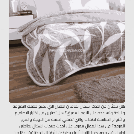
هل تبحثين عن احدث اشكال بطاطين اطفال​ التي تمنح طفلك النعومة
والراحة وتساعده على النوم العميق؟ هل تحتارين في اختيار التصاميم
والأنواع المناسبة لطفلك والتي تضفي لمسة من البهجة والمرح
للغرفة؟ في هذا المقال نتعرف على احدث صيحات اشكال بطاطين
اطفال​ في مصر، كما نتناول أنواع بطاطين الأطفال المختلفة، بدءًا من