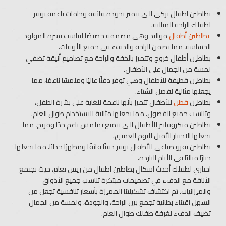
بطاطين اطفال تركي التي تتميز بجودة فائقة وخامات ناعمة توفر
لطفلك الراحة المثالية.
بطاطين أطفال
مواليد وهي مصممة خصيصًا لتناسب بشرة المولود
الحساسة، مما يضمن الراحة والدفء في جميع الأوقات.
بطاطين أطفال خروج وتتميز بالخفة والراحة مع تصاميم أنيقة تضفي
لمسة من الجمال على الأطفال.
بطاطين قطيفة للأطفال وهي توفر دفئًا عاليًا وملمسًا ناعمًا، مما
يجعلها مثالية لفصل الشتاء.
بطاطين
قطن
للأطفال تتميز بأنها ناعمة للغاية على بشرة الطفل،
وتناسب جميع الفصول، مما يجعلها مثالية للاستخدام طوال العام.
بطاطين ميكروفايبر للأطفال التي تتمتع بملمس ناعم جدًا ومريح، مما
يجعلها الاختيار الأمثل للنوم العميق.
بطاطين بفرو صناعي للأطفال توفر دفئًا فائقًا ومظهرًا جذابًا، مما يجعلها
خيارًا مثاليًا في الأيام الباردة.
اختاري لطفلك أحدث اشكال بطاطين اطفال​ من ريش نعام، حيث تجتمع
الأناقة مع الدفء في تصميمات مبتكرة تناسب جميع الأذواق
والميزانيات. تم اكتشاف تشكيلتنا المميزة بأسعار تنافسية تجعل من
السهل اقتناء بطانية تجمع بين الراحة، والجودة، ولمسة من الجمال
تضيف الدفء لغرفة طفلك طوال العام.