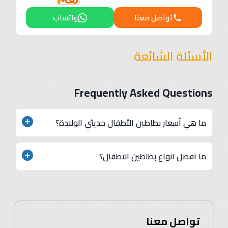
تواصل معنا
واتساب
الأسئلة الشائعة
Frequently Asked Questions
ما هي أسعار بطاطين الأطفال حديثي الولادة؟
تبدأ أسعار بطاطين الأطفال حديثي الولادة من 400 جنيه
ما افضل انواع بطاطين الاطفال؟
مصري، وتختلف حسب المقاس، والخامة، والتصميم.
في ريش نعام نقدم أفضل أنواع بطاطين الأطفال التي
تجمع بين الأناقة، والجودة، والراحة العالية، لتمنحي طفلك
دفئًا آمنًا وأسلوبًا مميزًا في كل لحظة.
تواصل معنا