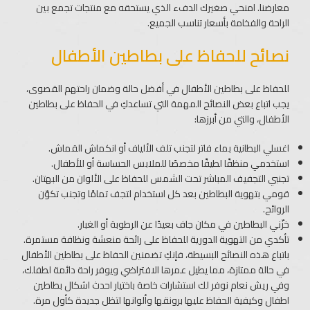
معارضنا. امنحي صغيرك الدفء الذي يستحقه مع منتجات تجمع بين
الراحة والفخامة بأسعار تناسب الجميع.
نصائح للحفاظ على بطاطين الأطفال
للحفاظ على بطاطين الأطفال في أفضل حالة وضمان راحتهم القصوى،
يجب اتباع بعض النصائح المهمة التي تساعدكِ في الحفاظ على بطاطين
الأطفال، والتي من أبرزها:
اغسلي البطانية بماء فاتر لتجنب تلف الألياف أو انكماش القماش.
استخدمي منظفًا لطيفًا مخصصًا للملابس الحساسة أو للأطفال.
تجنبي التجفيف المباشر تحت الشمس للحفاظ على الألوان من البهتان.
قومي بتهوية البطاطين بعد كل استخدام لتجف تمامًا وتجنب تكوّن
الروائح.
خزّني البطاطين في مكان جاف بعيدًا عن الرطوبة أو الغبار.
تأكدي من التهوية الدورية للحفاظ على رائحة منعشة ونظافة مستمرة.
باتباع هذه النصائح البسيطة، فإنكِ تضمنين الحفاظ على بطاطين الأطفال
في حالة ممتازة، مما يطيل عمرها الافتراضي ويوفر راحة دائمة لطفلك،
وفي ريش نعام نوفر لك استشارات خاصة باختيار احدث اشكال بطاطين
اطفال​ وكيفية الحفاظ عليها برونقها وألوانها لتظل جديدة كأول مرة.