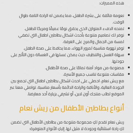
هذه المميزات:
نعومة فائقة على بشرة الطفل، مما يضمن له الراحة التامة طوال
الوقت.
تمنحه الدفء المتوازن الذي يحقق نومًا عميقًا ومريحًا للطفل.
نوفر لك تصاميم متنوعة بأحدث اشكال بطاطين اطفال​ التي تضفي
لمسة من الجمال والمرح على الغرفة.
توفر تهوية مناسبة لمرور الهواء، مما يحافظ على صحة الطفل.
سهلة الغسل والتنظيف حيث يمكن غسلها في الغسالة دون التأثير على
جودتها.
مصنوعة من مواد آمنة تمامًا على صحة الأطفال.
مقاسات متنوعة تناسب جميع الأسرة.
مع ريش نعام، احصلي على احدث اشكال بطاطين اطفال​ التي تجمع بين
الجودة العالية، والأناقة والراحة الدائمة بأسعار مناسبة. تواصلي معنا عبر
الموقع لطلب منتجك أون لاين، أو تشرفي بزيارة أحد معارضنا.
أنواع بطاطين الأطفال من ريش نعام
ريش نعام تقدم لكِ مجموعة متنوعة من بطاطين الأطفال التي تضمن
لكِ راحة استثنائية وجودة لا مثيل لها. إليكِ الأنواع المتوفرة: