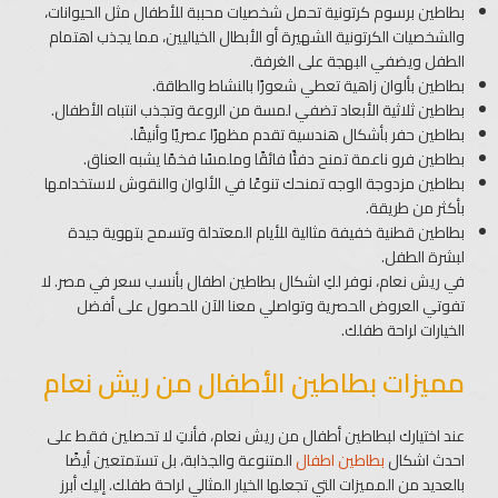
بطاطين برسوم كرتونية تحمل شخصيات محببة للأطفال مثل الحيوانات،
والشخصيات الكرتونية الشهيرة أو الأبطال الخياليين، مما يجذب اهتمام
الطفل ويضفي البهجة على الغرفة.
بطاطين بألوان زاهية تعطي شعورًا بالنشاط والطاقة.
بطاطين ثلاثية الأبعاد تضفي لمسة من الروعة وتجذب انتباه الأطفال.
بطاطين حفر بأشكال هندسية تقدم مظهرًا عصريًا وأنيقًا.
بطاطين فرو ناعمة تمنح دفئًا فائقًا وملمسًا فخمًا يشبه العناق.
بطاطين مزدوجة الوجه تمنحك تنوعًا في الألوان والنقوش لاستخدامها
بأكثر من طريقة.
بطاطين قطنية خفيفة مثالية للأيام المعتدلة وتسمح بتهوية جيدة
لبشرة الطفل.
في ريش نعام، نوفر لكِ اشكال بطاطين اطفال​ بأنسب سعر في مصر. لا
تفوتي العروض الحصرية وتواصلي معنا الآن للحصول على أفضل
الخيارات لراحة طفلك.
مميزات بطاطين الأطفال من ريش نعام
عند اختيارك لبطاطين أطفال من ريش نعام، فأنتِ لا تحصلين فقط على
احدث اشكال
بطاطين اطفال
​ المتنوعة والجذابة، بل تستمتعين أيضًا
بالعديد من المميزات التي تجعلها الخيار المثالي لراحة طفلك. إليك أبرز